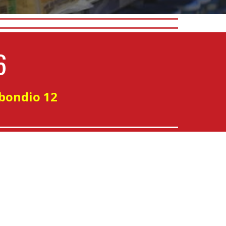
6
bbondio 12