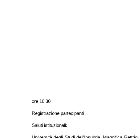
ore 10,30
Registrazione partecipanti
Saluti istituzionali:
Università degli Studi dell’Insubria, Magnifica Rettr