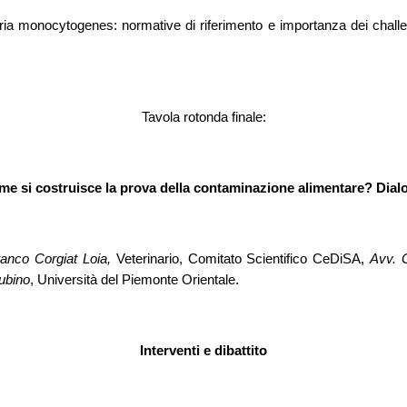
eria monocytogenes: normative di riferimento e importanza dei chall
Tavola rotonda finale:
come si costruisce la prova della contaminazione alimentare? Dialog
ranco Corgiat Loia,
Veterinario, Comitato Scientifico CeDiSA,
Avv. G
Rubino
, Università del Piemonte Orientale.
Interventi e dibattito