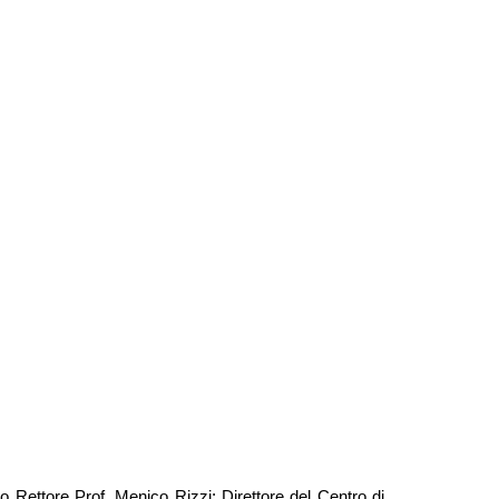
co Rettore Prof. Menico Rizzi; Direttore del Centro di